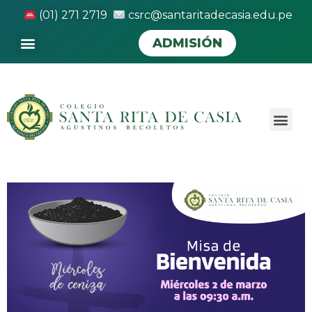
(01) 271 2719
csrc@santaritadecasia.edu.pe
ADMISIÓN