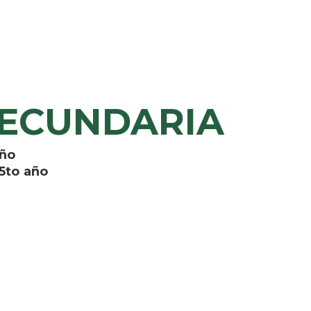
 SECUNDARIA
año
 5to año