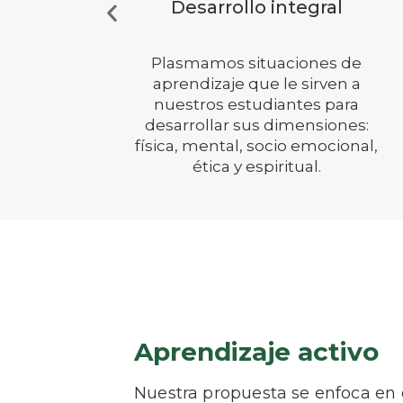
Aprendizaje en equipo
de
 a
Nuestros jóvenes estimulan su
ra
creatividad a través de diversos
es:
cursos y talleres: música, danza y
nal,
arte.
Aprendizaje activo
Nuestra propuesta se enfoca en