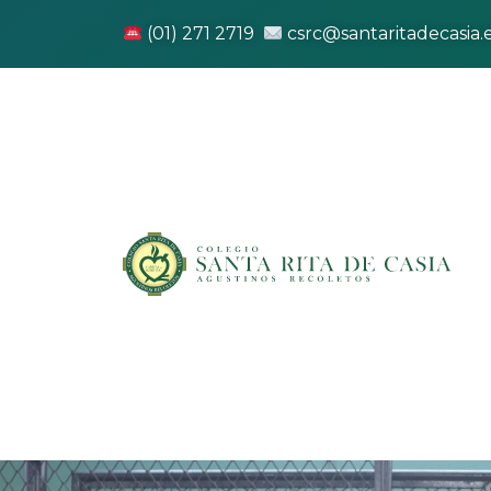
(01) 271 2719
csrc@santaritadecasia