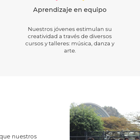
Líderes con valores
Formamos a cada alumno con
experiencias vivenciales,
cultivando los valores de
nuestro carisma agustino
recoleto.
 que nuestros