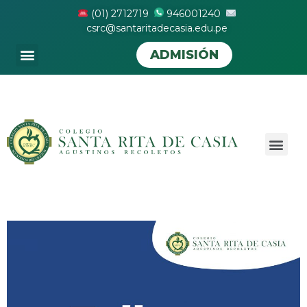
(01) 2712719
946001240
csrc@santaritadecasia.edu.pe
ADMISIÓN