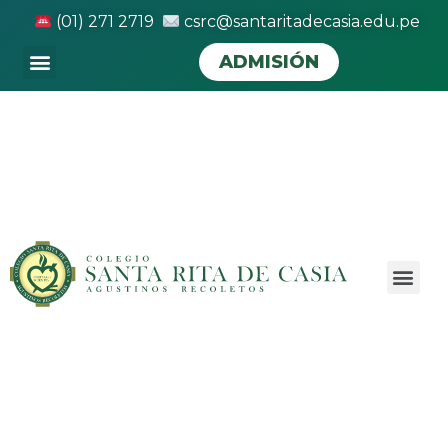
(01) 271 2719
csrc@santaritadecasia.edu.pe
ADMISIÓN