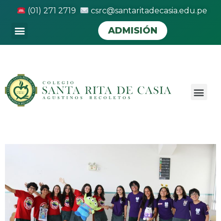
(01) 271 2719
csrc@santaritadecasia.edu.pe
ADMISIÓN