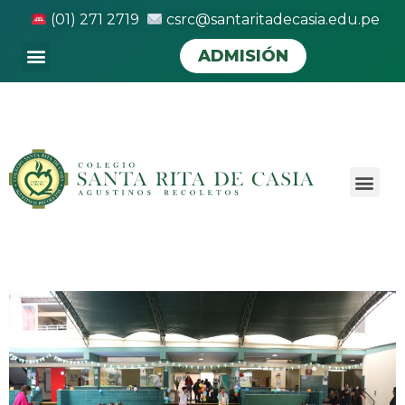
(01) 271 2719
csrc@santaritadecasia.edu.pe
ADMISIÓN