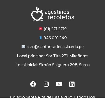
(01) 271 2719
946 001 240
csrc@santaritadecasia.edu.pe
Local principal: Sor Tita 231, Miraflores
Local inicial: Simón Salguero 208, Surco
Colegio Santa Rita de Casia 2025 | Todos los
derechos reservados | Políticas de privacidad