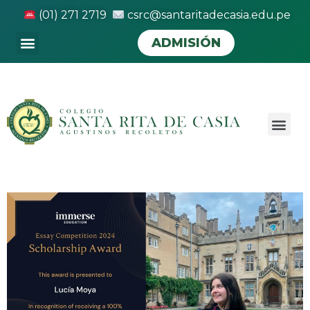
(01) 271 2719
csrc@santaritadecasia.edu.pe
ADMISIÓN