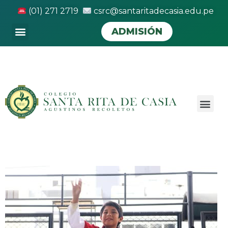
(01) 271 2719
csrc@santaritadecasia.edu.pe
ADMISIÓN