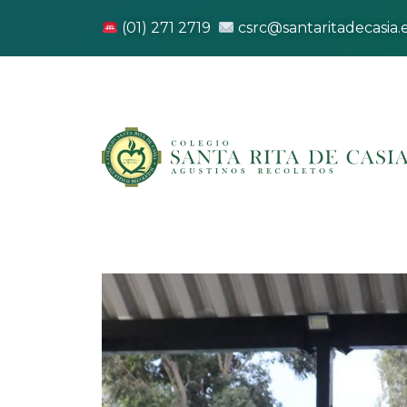
(01) 271 2719
csrc@santaritadecasia