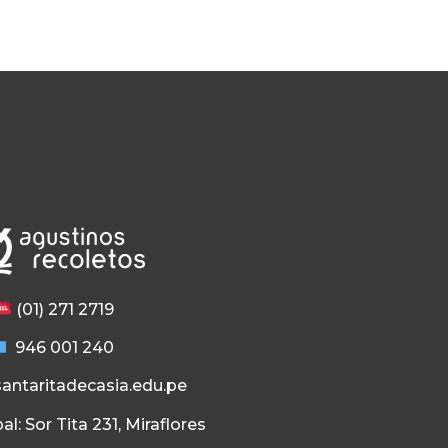
(01) 271 2719
946 001 240
antaritadecasia.edu.pe
al: Sor Tita 231, Miraflores