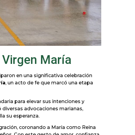
 Virgen María
iparon en una significativa celebración
ría
, un acto de fe que marcó una etapa
daria para elevar sus intenciones y
tó diversas advocaciones marianas,
lla su esperanza.
gración, coronando a María como Reina
ueños. Con este gesto de amor, confianza