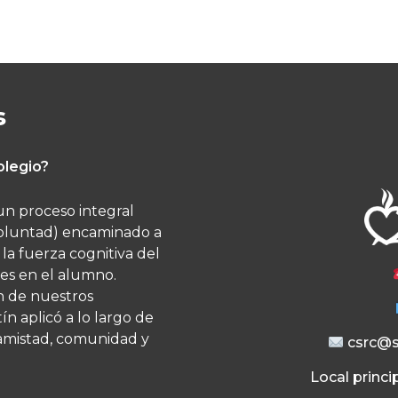
s
olegio?
un proceso integral
a voluntad) encaminado a
la fuerza cognitiva del
es en el alumno.​
n de nuestros
n aplicó a lo largo de
, amistad, comunidad y
csrc@s
Local princip