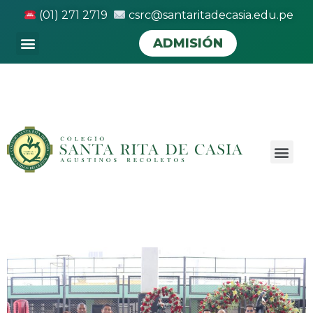
(01) 271 2719
csrc@santaritadecasia.edu.pe
ADMISIÓN