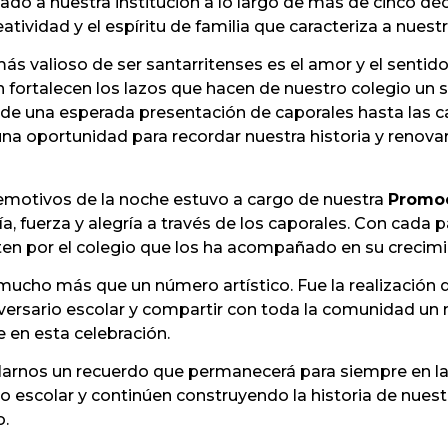
iado a nuestra institución a lo largo de más de cinco d
atividad y el espíritu de familia que caracteriza a nues
s valioso de ser santarritenses es el amor y el sentid
ón fortalecen los lazos que hacen de nuestro colegio u
 de una esperada presentación de caporales hasta las 
 una oportunidad para recordar nuestra historia y renova
otivos de la noche estuvo a cargo de nuestra
Promoc
a, fuerza y alegría a través de los caporales. Con cada
ten por el colegio que los ha acompañado en su crecimi
 mucho más que un número artístico. Fue la realización
versario escolar y compartir con toda la comunidad un
 en esta celebración.
larnos un recuerdo que permanecerá para siempre en la 
ño escolar y continúen construyendo la historia de nue
o.