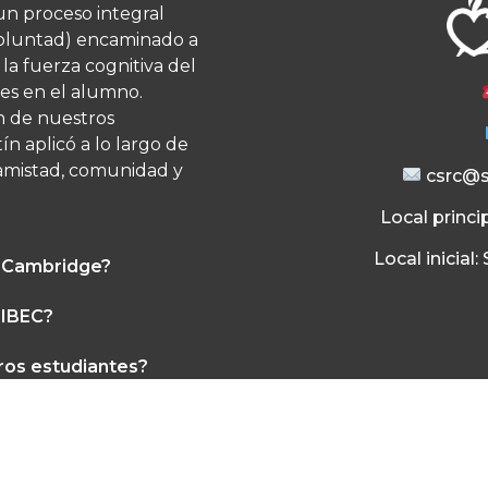
un proceso integral
a voluntad) encaminado a
la fuerza cognitiva del
es en el alumno.​
n de nuestros
n aplicó a lo largo de
, amistad, comunidad y
csrc@s
Local princip
Local inicial
e Cambridge?
 IBEC?
ros estudiantes?