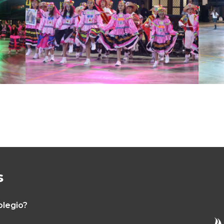
s
olegio?