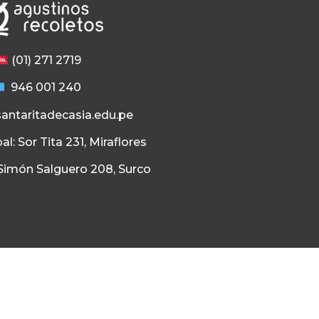
(01) 271 2719
946 001 240
antaritadecasia.edu.pe
al: Sor Tita 231, Miraflores
: Simón Salguero 208, Surco