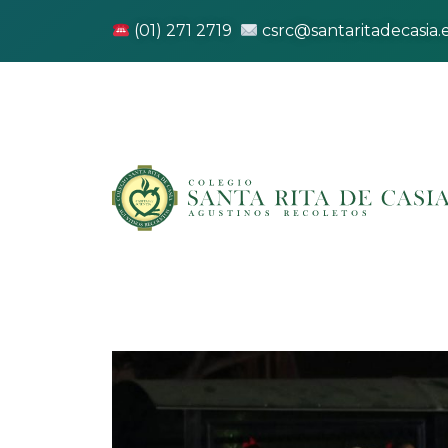
(01) 271 2719
csrc@santaritadecasia