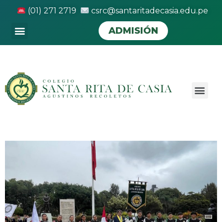
(01) 271 2719
csrc@santaritadecasia.edu.pe
ADMISIÓN