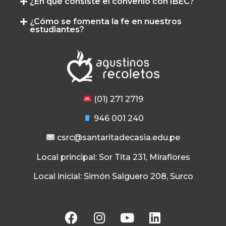
¿En qué consiste el convenio con IBEC?
¿Cómo se fomenta la fe en nuestros
estudiantes?
(01) 271 2719
946 001 240
csrc@santaritadecasia.edu.pe
Local principal: Sor Tita 231, Miraflores
Local inicial: Simón Salguero 208, Surco