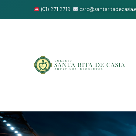
(01) 271 2719
csrc@santaritadecasia