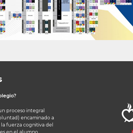
s
olegio?
un proceso integral
a voluntad) encaminado a
la fuerza cognitiva del
es en el alumno.​