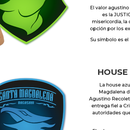
El valor agustin
es la JUSTI
misericordia, la
opción por los ex
Su símbolo es e
HOUSE
La house azu
Magdalena de
Agustino Recoleta
entrega fiel a Cr
autoridades que