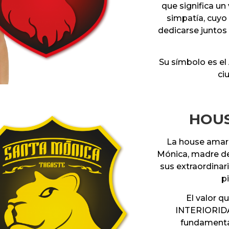
que significa un
simpatía, cuyo 
dedicarse juntos
Su símbolo es el
ci
HOU
La house amari
Mónica, madre de
sus extraordinar
p
El valor q
INTERIORIDA
fundamental