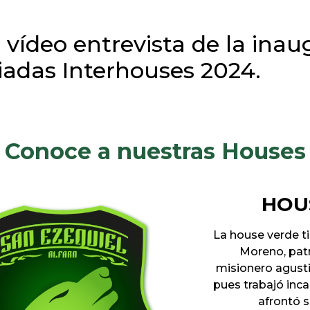
l vídeo entrevista de la ina
adas Interhouses 2024.
Conoce a nuestras Houses
HOU
La house verde t
Moreno, patr
misionero agusti
pues trabajó inca
afrontó 