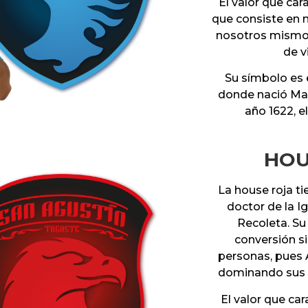
El valor que ca
que consiste en no
nosotros mismos
de v
Su símbolo es 
donde nació Mag
año 1622, e
HOU
La house roja t
doctor de la I
Recoleta. Su
conversión si
personas, pues 
dominando sus 
El valor que ca